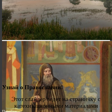
Узнай о Православии!
Этот слайдер ведет на страничку с
катехизационными материалами
Перейти