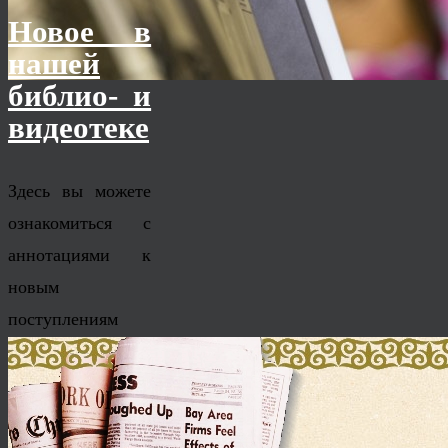
Новое в
нашей
библио- и
видеотеке
Здесь вы можете
ознакомиться с
аннотациями к
новым
поступлениям