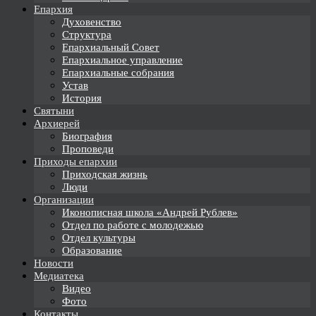
Епархия
Духовенство
Структура
Епархиальный Совет
Епархиальное управление
Епархиальные собрания
Устав
История
Святыни
Архиерей
Биография
Проповеди
Приходы епархии
Приходская жизнь
Люди
Организации
Иконописная школа «Андрей Рублев»
Отдел по работе с молодежью
Отдел культуры
Образование
Новости
Медиатека
Видео
Фото
Контакты