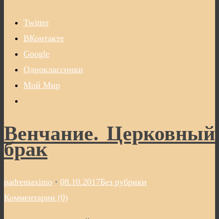
Twitter
ВКонтакте
Google
Одноклассники
Мой Мир
Венчание. Церковный
брак
padremaximo
•
08.10.2017
Без рубрики
Комментарии (0)