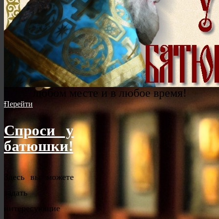
Аргентинского и Южноамериканского
Игнатия
Перейти
Интернет-семинария
Богословское образование онлайн в
любом месте и в любое время!
Перейти
Спроси у
батюшки!
Здесь вы можете
задать
интересующие