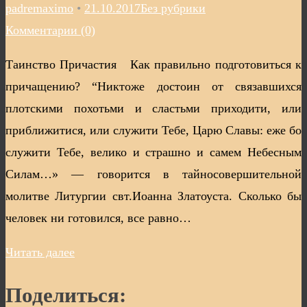
padremaximo
•
21.10.2017
Без рубрики
Комментарии (0)
Таинство Причастия Как правильно подготовиться к
причащению? “Никтоже достоин от связавшихся
плотскими похотьми и сластьми приходити, или
приближитися, или служити Тебе, Царю Славы: еже бо
служити Тебе, велико и страшно и самем Небесным
Силам…» — говорится в тайносовершительной
молитве Литургии свт.Иоанна Златоуста. Сколько бы
человек ни готовился, все равно…
Читать далее
Поделиться: