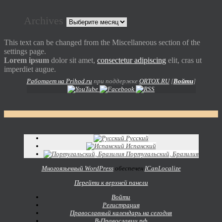
Archives
This text can be changed from the Miscellaneous section of the
settings page.
Lorem ipsum
dolor sit amet,
consectetur adipiscing
elit, cras ut
imperdiet augue.
Работает на Prihod.ru
при поддержке
ORTOX.RU
[
Войти
]
Русский
Испанский
Португальский, Бразилия
Многоязычный WordPress
обеспечен
ICanLocalize
Перейти к верхней панели
Войти
Регистрация
Православный календарь на сегодня
В-Православии.рф