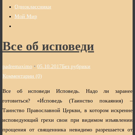
Одноклассники
Мой Мир
Все об исповеди
padremaximo
•
05.10.2017
Без рубрики
Комментарии (0)
Все об исповеди Исповедь. Надо ли заранее
готовиться? «И́споведь (Таинство покаяния) –
Таинство Православной Церкви, в котором искренне
исповедующий грехи свои при видимом изъявлении
прощения от священника невидимо разрешается от