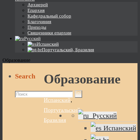
Архиерей
Епархия
Кафедральный собор
Благочиния
Приходы
Священники епархии
Русский
Испанский
Португальский, Бразилия
Образование
Образование
Search
Испанский
,
Португальский,
Русский
Бразилия
Испанский